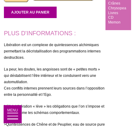
Crânes
Chrysopea
AJOUTER AU PANIER
Livres
CD
Memon
PLUS D'INFORMATIONS :
Libération est un complexe de quintessences alchimiques
permettant la décristallisation des programmations internes
destructices.
La peur, les doutes, les angoisses sont de « petites morts »
qui déstabilisent l’être intérieur et le conduisent vers une
automutilation.
Ces conflits internes prennent leurs sources dans l’opposition
entre la personnalité et l’Ego.
L’élixir Libération « lève » les obligations que l’on s’impose et
déprogramme les schémas comportementaux.
>Quintessences de Chêne et de Peuplier, eau de source pure
avec alcool (alc . 20% vol.)